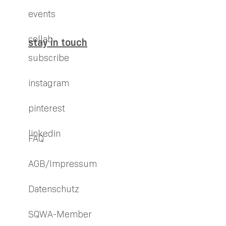
events
collab
stay in touch
subscribe
instagram
pinterest
linkedin
FAQ
AGB/Impressum
Datenschutz
SQWA-Member