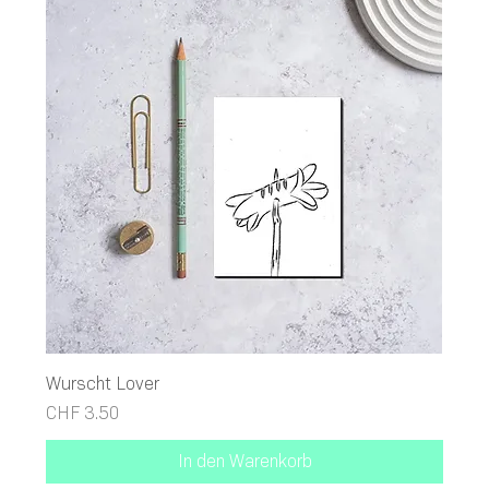
Wurscht Lover
Preis
CHF 3.50
In den Warenkorb