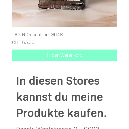
LAGINORI x atelier 8048
Preis
CHF 65.00
In den Warenkorb
In diesen Stores
kannst du meine
Produkte kaufen.