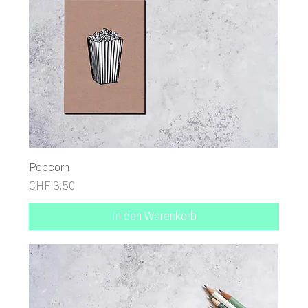
Popcorn
Preis
CHF 3.50
In den Warenkorb