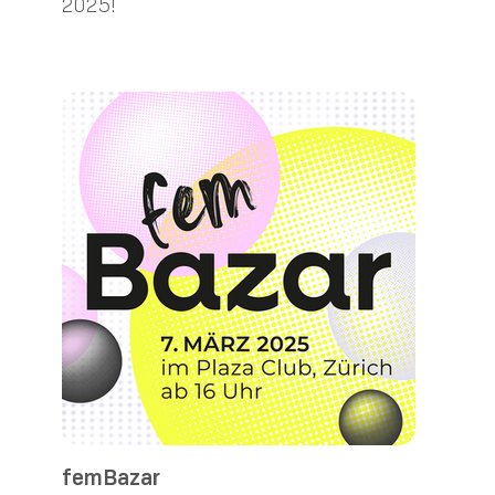
2025!
femBazar