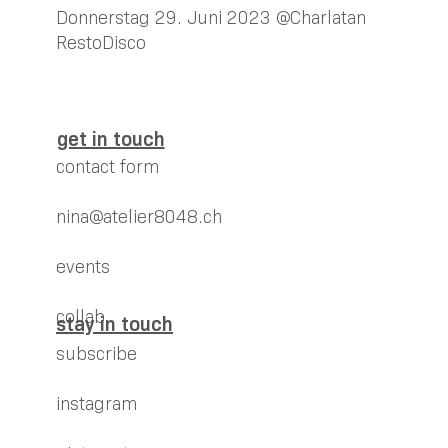
Donnerstag 29. Juni 2023 @Charlatan
RestoDisco
get in touch
contact form
nina@atelier8048.ch
events
collab
stay in touch
subscribe
instagram