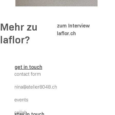
Mehr zu
zum Interview
laflor.ch
laflor?
get in touch
contact form
nina@atelier8048.ch
events
collab
stay in touch